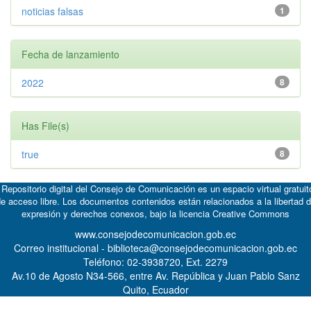
noticias falsas
1
Fecha de lanzamiento
2022
8
Has File(s)
true
8
 Repositorio digital del Consejo de Comunicación es un espacio virtual gratuit
e acceso libre. Los documentos contenidos están relacionados a la libertad 
expresión y derechos conexos, bajo la licencia
Creative Commons
www.consejodecomunicacion.gob.ec
Correo institucional - biblioteca@consejodecomunicacion.gob.ec
Teléfono: 02-3938720, Ext. 2279
Av.10 de Agosto N34-566, entre Av. República y Juan Pablo Sanz
Quito, Ecuador