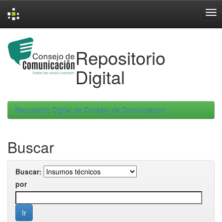
Skip
navigation
Repositorio
Digital
Repositorio Digital de Consejo de Comunicacion
Buscar
Buscar:
por