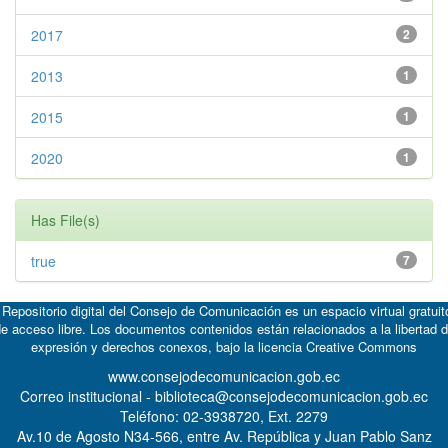
2017
2
2013
1
2015
1
2020
1
Has File(s)
true
7
 Repositorio digital del Consejo de Comunicación es un espacio virtual gratuit
e acceso libre. Los documentos contenidos están relacionados a la libertad 
expresión y derechos conexos, bajo la licencia
Creative Commons
www.consejodecomunicacion.gob.ec
Correo institucional - biblioteca@consejodecomunicacion.gob.ec
Teléfono: 02-3938720, Ext. 2279
Av.10 de Agosto N34-566, entre Av. República y Juan Pablo Sanz