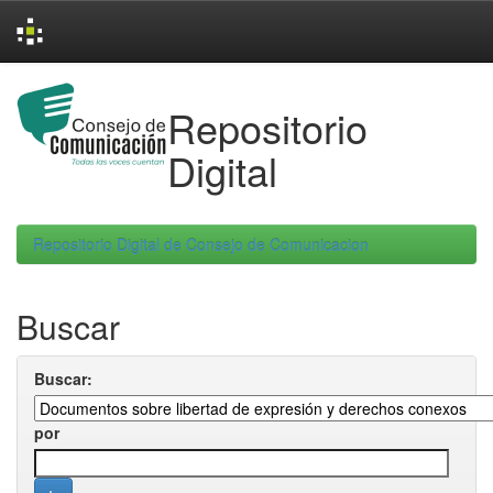
Skip
navigation
Repositorio
Digital
Repositorio Digital de Consejo de Comunicacion
Buscar
Buscar:
por