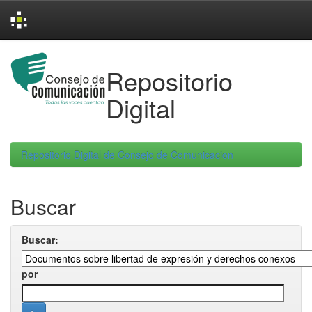
Skip
navigation
Repositorio
Digital
Repositorio Digital de Consejo de Comunicacion
Buscar
Buscar:
por