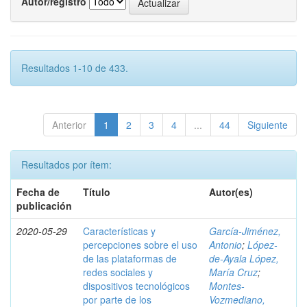
Autor/registro
Resultados 1-10 de 433.
Anterior
1
2
3
4
...
44
Siguiente
Resultados por ítem:
Fecha de
Título
Autor(es)
publicación
2020-05-29
Características y
García-Jiménez,
percepciones sobre el uso
Antonio
;
López-
de las plataformas de
de-Ayala López,
redes sociales y
María Cruz
;
dispositivos tecnológicos
Montes-
por parte de los
Vozmediano,