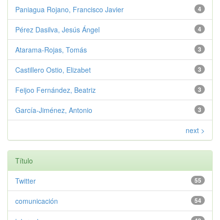
Paniagua Rojano, Francisco Javier
4
Pérez Dasilva, Jesús Ángel
4
Atarama-Rojas, Tomás
3
Castillero Ostio, Elizabet
3
Feijoo Fernández, Beatriz
3
García-Jiménez, Antonio
3
next >
Título
Twitter
55
comunicación
54