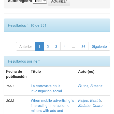
Autor/registro
Resultados 1-10 de 351.
Anterior
1
2
3
4
...
36
Siguiente
Resultados por ítem:
Fecha de
Título
Autor(es)
publicación
1997
La entrevista en la
Frutos, Susana
investigación social
2022
When mobile advertising is
Feijoo, Beatriz
;
interesting: interaction of
Sádaba, Charo
minors with ads and