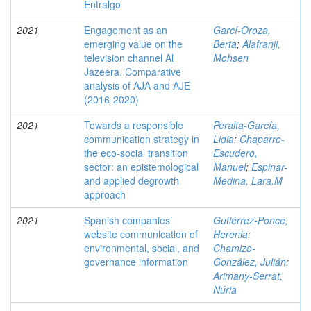
Entralgo
2021
Engagement as an
Garcí-Oroza,
emerging value on the
Berta
;
Alafranji,
television channel Al
Mohsen
Jazeera. Comparative
analysis of AJA and AJE
(2016-2020)
2021
Towards a responsible
Peralta-García,
communication strategy in
Lidia
;
Chaparro-
the eco-social transition
Escudero,
sector: an epistemological
Manuel
;
Espinar-
and applied degrowth
Medina, Lara.M
approach
2021
Spanish companies’
Gutiérrez-Ponce,
website communication of
Herenia
;
environmental, social, and
Chamizo-
governance information
González, Julián
;
Arimany-Serrat,
Núria