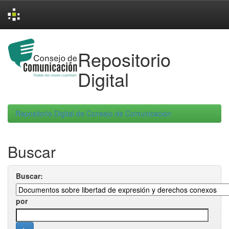
Skip
navigation
Repositorio
Digital
Repositorio Digital de Consejo de Comunicacion
Buscar
Buscar:
por