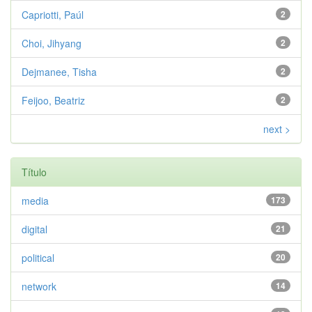
Capriotti, Paúl
2
Choi, Jihyang
2
Dejmanee, Tisha
2
Feijoo, Beatriz
2
next >
Título
media
173
digital
21
political
20
network
14