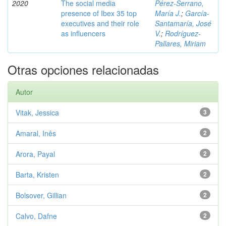
2020
The social media
Pérez-Serrano,
presence of Ibex 35 top
María J.
;
García-
executives and their role
Santamaría, José
as influencers
V.
;
Rodríguez-
Pallares, Miriam
Otras opciones relacionadas
Autor
Vitak, Jessica
3
Amaral, Inês
2
Arora, Payal
2
Barta, Kristen
2
Bolsover, Gillian
2
Calvo, Dafne
2