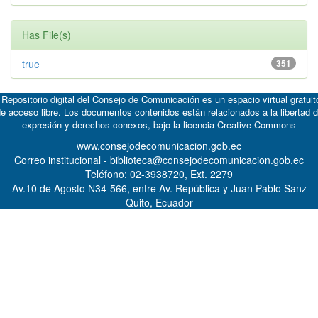
Has File(s)
true
351
 Repositorio digital del Consejo de Comunicación es un espacio virtual gratuit
e acceso libre. Los documentos contenidos están relacionados a la libertad 
expresión y derechos conexos, bajo la licencia
Creative Commons
www.consejodecomunicacion.gob.ec
Correo institucional - biblioteca@consejodecomunicacion.gob.ec
Teléfono: 02-3938720, Ext. 2279
Av.10 de Agosto N34-566, entre Av. República y Juan Pablo Sanz
Quito, Ecuador