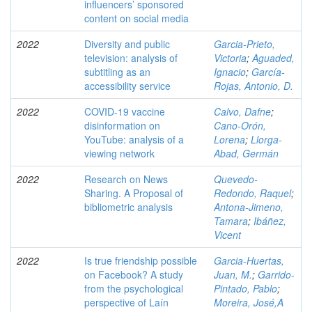
influencers’ sponsored
content on social media
2022
Diversity and public
Garcia-Prieto,
television: analysis of
Victoria
;
Aguaded,
subtitling as an
Ignacio
;
García-
accessibility service
Rojas, Antonio, D.
2022
COVID-19 vaccine
Calvo, Dafne
;
disinformation on
Cano-Orón,
YouTube: analysis of a
Lorena
;
Llorga-
viewing network
Abad, Germán
2022
Research on News
Quevedo-
Sharing. A Proposal of
Redondo, Raquel
;
bibliometric analysis
Antona-Jimeno,
Tamara
;
Ibáñez,
Vicent
2022
Is true friendship possible
Garcia-Huertas,
on Facebook? A study
Juan, M.
;
Garrido-
from the psychological
Pintado, Pablo
;
perspective of Laín
Moreira, José,A