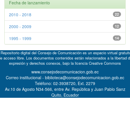
Fecha de lanzamiento
2010 - 2018
22
2000 - 2009
12
1995 - 1999
14
 Repositorio digital del Consejo de Comunicación es un espacio virtual gratuit
e acceso libre. Los documentos contenidos están relacionados a la libertad 
expresión y derechos conexos, bajo la licencia
Creative Commons
www.consejodecomunicacion.gob.ec
Correo institucional - biblioteca@consejodecomunicacion.gob.ec
Teléfono: 02-3938720, Ext. 2279
Av.10 de Agosto N34-566, entre Av. República y Juan Pablo Sanz
Quito, Ecuador