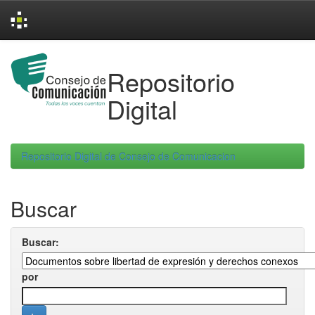
Skip
navigation
Repositorio
Digital
Repositorio Digital de Consejo de Comunicacion
Buscar
Buscar:
por