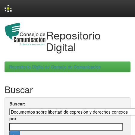
Skip
navigation
Repositorio
Digital
Repositorio Digital de Consejo de Comunicacion
Buscar
Buscar:
por