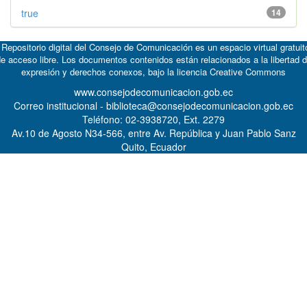
true
14
 Repositorio digital del Consejo de Comunicación es un espacio virtual gratuit
e acceso libre. Los documentos contenidos están relacionados a la libertad 
expresión y derechos conexos, bajo la licencia
Creative Commons
www.consejodecomunicacion.gob.ec
Correo institucional - biblioteca@consejodecomunicacion.gob.ec
Teléfono: 02-3938720, Ext. 2279
Av.10 de Agosto N34-566, entre Av. República y Juan Pablo Sanz
Quito, Ecuador