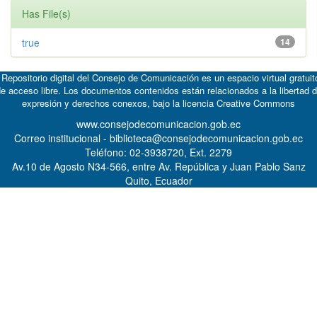
Has File(s)
true
14
 Repositorio digital del Consejo de Comunicación es un espacio virtual gratuit
e acceso libre. Los documentos contenidos están relacionados a la libertad 
expresión y derechos conexos, bajo la licencia
Creative Commons
www.consejodecomunicacion.gob.ec
Correo institucional - biblioteca@consejodecomunicacion.gob.ec
Teléfono: 02-3938720, Ext. 2279
Av.10 de Agosto N34-566, entre Av. República y Juan Pablo Sanz
Quito, Ecuador