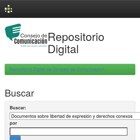
Skip
navigation
Repositorio
Digital
Repositorio Digital de Consejo de Comunicacion
Buscar
Buscar:
por