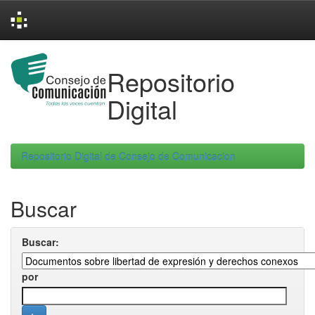
Skip
navigation
Repositorio
Digital
Repositorio Digital de Consejo de Comunicacion
Buscar
Buscar:
por