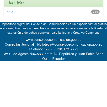
Has File(s)
true
244
 Repositorio digital del Consejo de Comunicación es un espacio virtual gratuit
e acceso libre. Los documentos contenidos están relacionados a la libertad 
expresión y derechos conexos, bajo la licencia
Creative Commons
www.consejodecomunicacion.gob.ec
Correo institucional - biblioteca@consejodecomunicacion.gob.ec
Teléfono: 02-3938720, Ext. 2279
Av.10 de Agosto N34-566, entre Av. República y Juan Pablo Sanz
Quito, Ecuador