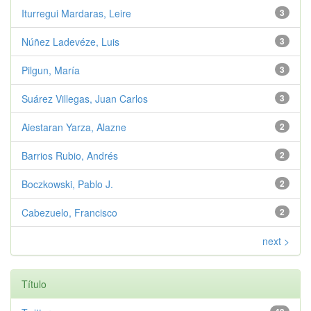
Iturregui Mardaras, Leire
3
Núñez Ladevéze, Luis
3
Pilgun, María
3
Suárez Villegas, Juan Carlos
3
Aiestaran Yarza, Alazne
2
Barrios Rubio, Andrés
2
Boczkowski, Pablo J.
2
Cabezuelo, Francisco
2
next >
Título