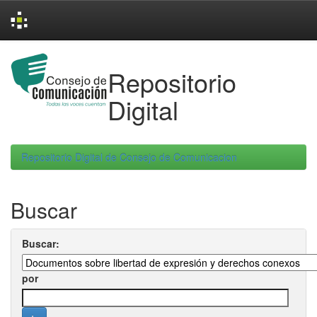
Skip
navigation
Repositorio
Digital
Repositorio Digital de Consejo de Comunicacion
Buscar
Buscar:
por