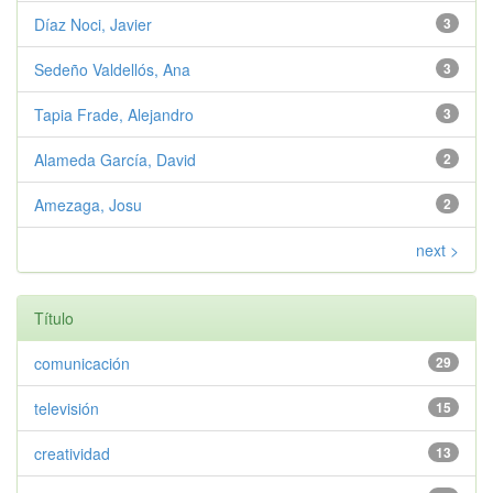
Díaz Noci, Javier
3
Sedeño Valdellós, Ana
3
Tapia Frade, Alejandro
3
Alameda García, David
2
Amezaga, Josu
2
next >
Título
comunicación
29
televisión
15
creatividad
13