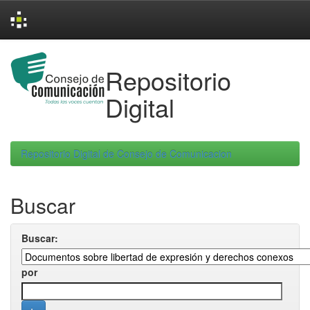
Skip
navigation
Repositorio
Digital
Repositorio Digital de Consejo de Comunicacion
Buscar
Buscar:
por