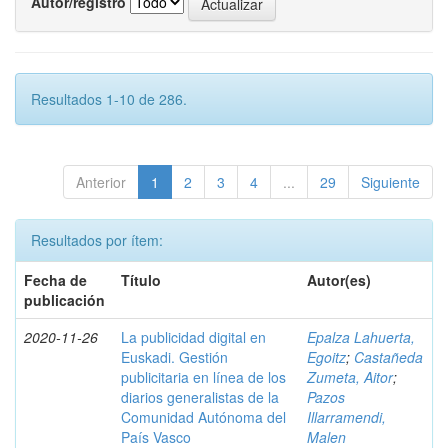
Autor/registro
Resultados 1-10 de 286.
Anterior
1
2
3
4
...
29
Siguiente
Resultados por ítem:
Fecha de
Título
Autor(es)
publicación
2020-11-26
La publicidad digital en
Epalza Lahuerta,
Euskadi. Gestión
Egoitz
;
Castañeda
publicitaria en línea de los
Zumeta, Aitor
;
diarios generalistas de la
Pazos
Comunidad Autónoma del
Illarramendi,
País Vasco
Malen