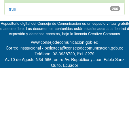
true
286
 Repositorio digital del Consejo de Comunicación es un espacio virtual gratuit
e acceso libre. Los documentos contenidos están relacionados a la libertad 
expresión y derechos conexos, bajo la licencia
Creative Commons
www.consejodecomunicacion.gob.ec
Correo institucional - biblioteca@consejodecomunicacion.gob.ec
Teléfono: 02-3938720, Ext. 2279
Av.10 de Agosto N34-566, entre Av. República y Juan Pablo Sanz
Quito, Ecuador