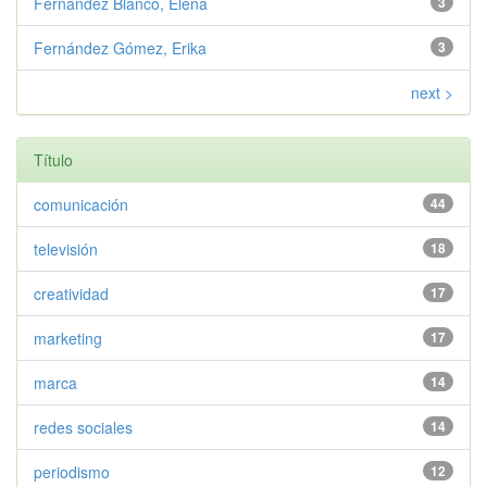
Fernández Blanco, Elena
3
Fernández Gómez, Erika
3
next >
Título
comunicación
44
televisión
18
creatividad
17
marketing
17
marca
14
redes sociales
14
periodismo
12