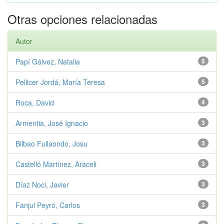
Otras opciones relacionadas
Autor
Papí Gálvez, Natalia
5
Pellicer Jordá, María Teresa
5
Roca, David
4
Armentia, José Ignacio
3
Bilbao Fullaondo, Josu
3
Castelló Martínez, Araceli
3
Díaz Noci, Javier
3
Fanjul Peyró, Carlos
3