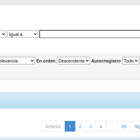
En orden
Autor/registro
Anterior
1
2
3
4
...
29
Si