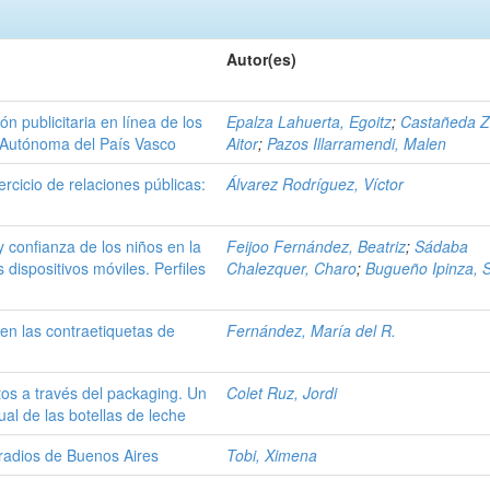
Autor(es)
ón publicitaria en línea de los
Epalza Lahuerta, Egoitz
;
Castañeda Z
d Autónoma del País Vasco
Aitor
;
Pazos Illarramendi, Malen
rcicio de relaciones públicas:
Álvarez Rodríguez, Víctor
 confianza de los niños en la
Feijoo Fernández, Beatriz
;
Sádaba
 dispositivos móviles. Perfiles
Chalezquer, Charo
;
Bugueño Ipinza, 
 en las contraetiquetas de
Fernández, María del R.
tos a través del packaging. Un
Colet Ruz, Jordi
ual de las botellas de leche
s radios de Buenos Aires
Tobi, Ximena