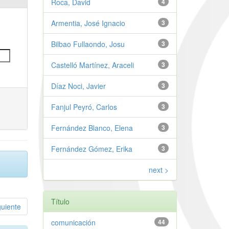
Roca, David
4
Armentia, José Ignacio
3
Bilbao Fullaondo, Josu
3
Castelló Martínez, Araceli
3
Díaz Noci, Javier
3
Fanjul Peyró, Carlos
3
Fernández Blanco, Elena
3
Fernández Gómez, Erika
3
next >
Título
guiente
comunicación
44