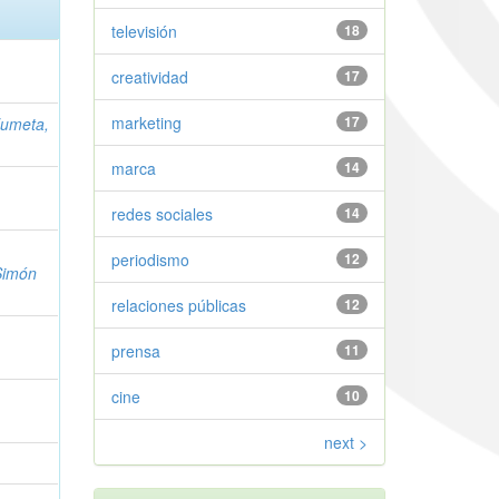
televisión
18
creatividad
17
marketing
17
umeta,
marca
14
redes sociales
14
periodismo
12
Simón
relaciones públicas
12
prensa
11
cine
10
next >