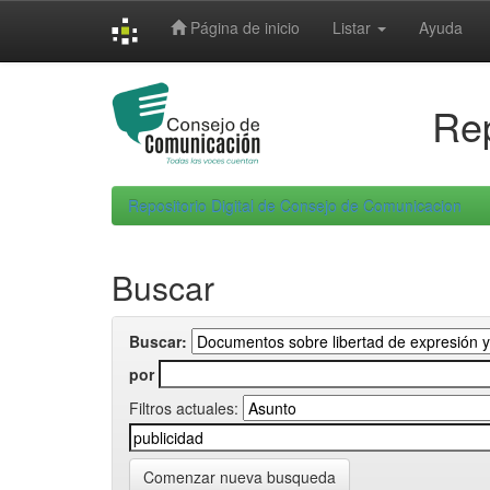
Skip
Página de inicio
Listar
Ayuda
navigation
Rep
Repositorio Digital de Consejo de Comunicacion
Buscar
Buscar:
por
Filtros actuales:
Comenzar nueva busqueda