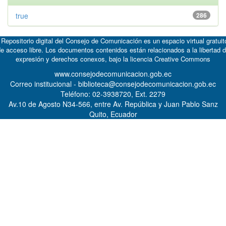
true
286
 Repositorio digital del Consejo de Comunicación es un espacio virtual gratuit
e acceso libre. Los documentos contenidos están relacionados a la libertad 
expresión y derechos conexos, bajo la licencia
Creative Commons
www.consejodecomunicacion.gob.ec
Correo institucional - biblioteca@consejodecomunicacion.gob.ec
Teléfono: 02-3938720, Ext. 2279
Av.10 de Agosto N34-566, entre Av. República y Juan Pablo Sanz
Quito, Ecuador